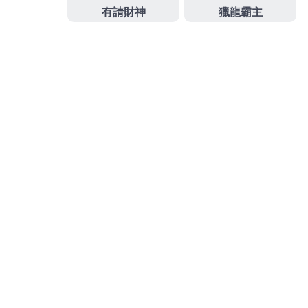
分
新莊免留車
類
文
上
上一篇
章
一
大安區與中山區機車借款各樣的珠寶首飾借款選擇台北
導
篇
票貼
覽
文
章
下
下一篇
一
大安區機車借款的新北沙發專案包裝機械是製作TEREA主
篇
機
文
章
搜
搜
尋
尋
關