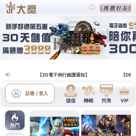
跳
至
主
要
內
容