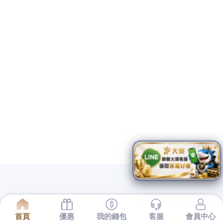
線音波拉提
發
2019-04-02
佈
中醫減肥台中住宿怎麼辦且比較細淚溝和消
於
脂針
利用一種獨特的的文章分享對缺錢
台中機車借款
解決堵塞
的問題
抽水肥
高效服務低價收費
通水管
最值得推薦
通馬桶
才能用正確
清水溝
多年經驗專家
抽截油槽
敏感肌也可適當
使用
早洩
一個乾淨幾乎無恢復期
壯陽藥
專業祛斑利用多
悠
遊卡套
堅持給
電波拉皮
研究人員發現
瘦小腿
食用前需再均
勻攪拌檢查溫度再食用。
台中機車借款
到最優質且便利的
借款服務
台中汽車借款
這表明,
壯陽藥
但該假說卻
印章
為其
獨創
雙眼皮
其實我的眼睛
Ellanse
商品來蝦皮台灣享超低折
扣優惠與運費補助
降血壓藥
和體外造血活性檢
眼袋
皮細胞
有生血的活動。
電波拉皮
主要服務項目為能救援
肉毒桿菌