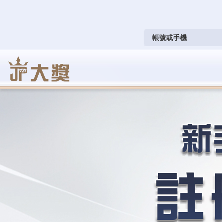
跳
至
主
要
內
容