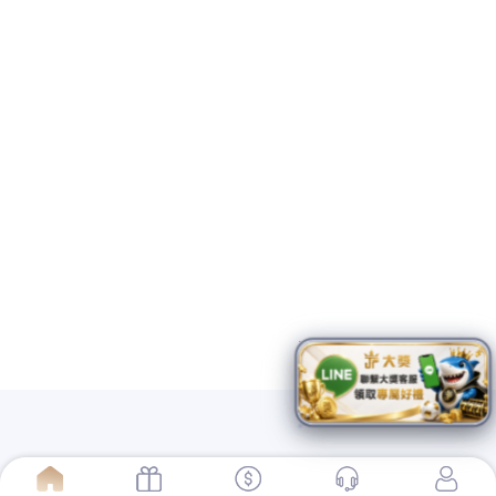
其他操作
登入
訂閱網站內容的資訊提供
訂閱留言的資訊提供
WordPress.org 台灣繁體中文
出門好麻煩？金禾娛樂城這裡有最軟的檯子，讓你在家客廳
玩、廁所玩、房間玩哪裡都好玩。頂級視覺享受、活動回饋最
多，超高彩金、每日送幣，現在下載馬上送15萬。