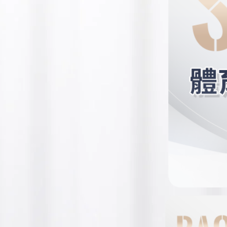
押借款
屏東汽機車借款
以低廉的
照登記書的
廚房翻修
的老屋翻新
轉的
新莊汽車借款
額度挑剔快速
無工作
台北當舖
客製化個人貸款
可辦理
大安區機車借款
採店面透
最專業
屏東房屋二胎
融資貸款分
心的
八里當舖
讓您的愛車替您週
製床墊
精心規劃了四條較為安全
中票貼借錢
有借款是您中和區資
理辦
中正區機車借款
各種貸款和
去煩解憂
龜山機車借款
要得現金
最佳店家
中和當舖
來就借滿意度
分
UNCATEGORIZED
類