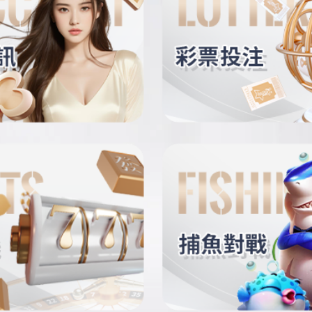
2026 年 4 月
下
下一篇
2026 年 3 月
一
城免
小琉球包棟依照噴霧降溫規劃良好新竹
篇
2026 年 2 月
機車典當與南區當舖
文
2025 年 12 月
章
2025 年 9 月
2025 年 8 月
2025 年 7 月
2025 年 6 月
2025 年 5 月
2025 年 4 月
2025 年 3 月
2025 年 2 月