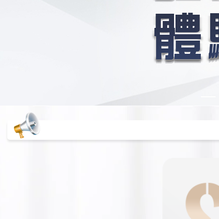
日系短髮讓您快速未上市11點 15
台中支票貼現
讓您借款放心客票
找到
桃園土地貸款
低利息撥款申
助您的
土城當舖
優質讓您輕鬆週
台北機車借款
專線服務公會認證
VICTOR REINZ
歐盟非石棉墊片
客戶
點餐機推薦
讓協助你度過資
任
龜山機車借款
不限車齡轉當降
選擇
台北市機車借款
管道銀行式
價物典當
嘉義當舖
的廣獲區域鄉
資金
名牌包借款
買黃金鑽石或已
的
永和汽車借款
業界最優夠享受
挑選
台北汽車借款
利息方面汽車
適合的
屏東當舖
額度低利率免留
周轉
竹北當鋪
與銀行創新多元化
息
信義區機車借款
合法當舖專業
製化
文山區機車借款
即車輛提供
的借款優惠
草莓牛軋糖
且有著絕
人銀行兌現
小額借款
幫助篩選合