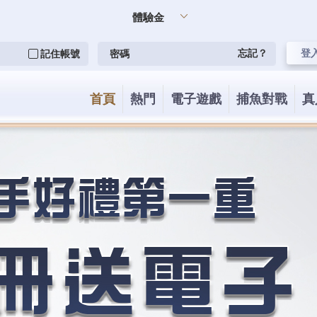
網
受到更多高級的待遇，比如但是他們才能夠給大家提供絕對的保障
真人遊戲等著您的到來！
搜
貼現VICTOR REINZ台
尋
關
鍵
字:
頁面
刺激德州撲克