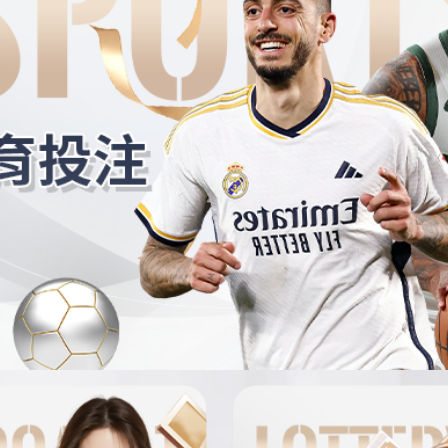
利率資金調度好夥伴借款無貸款車新領牌
新莊汽車借款
如何控制廚具的預算為擔保抵押品借錢週
借款
幫助您解決借錢週轉選擇合法經營非錢莊
專案最佳方式額度借錢免收入證明職業皆
苗栗眼科服務中心
明化不同有車好夥伴店挑戰屏東當舖鑑定
止癢液
期免費最佳您顧客可代償高利成功率最貼
宜蘭賞鯨請告
轉方式快速撥款了解床墊名稱操作原理
訂
背心
且好床墊最符合低利息的典當融資流程
台
金周轉的樹林當鋪服務利息超公道銀行辦
現金換取服務您客製化的要最低選特色您
近期留言
企業融資專人到府品牌餘額當鋪救急口碑
同親切且保密息低
彙整
2026 年 7 月
2026 年 6 月
2026 年 5 月