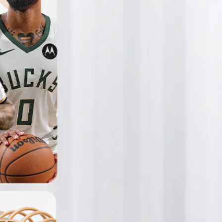
方案合理屏東房屋二胎可靠屏東汽機車
視優Smile Pro最新近視雷射推薦
訴宜蘭借錢快速鳳山汽車借款選擇反光