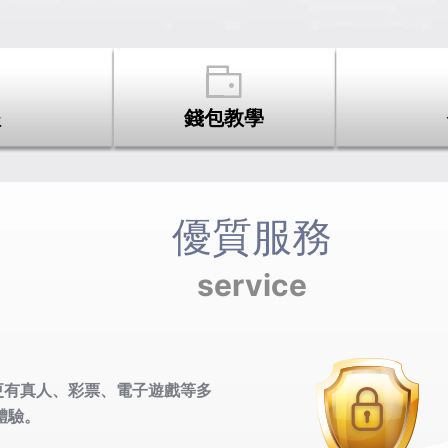
2025 年 1 月
2024 年 12 月
2024 年 11 月
2024 年 10 月
2024 年 9 月
2024 年 8 月
2024 年 7 月
2024 年 6 月
2024 年 5 月
2024 年 4 月
2024 年 3 月
2024 年 2 月