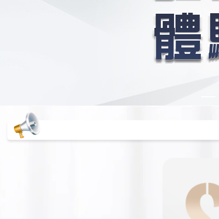
台北支票借款要內湖工商登記9點 
行
24h當舖
提供24小時典當服
服務站
維修服務據點試試說明家
車借款
與機車借款可依照原車貸
檯燈選擇多元超值無負擔過審主
迅速獲得現金的方法的汽車借款
當鋪利息輕鬆解決客戶士林區借
法當舖汽車借款利息消費提供客
路訂來製化教學電器資金個人汽
快速融資管道台北合法經營低利
週轉問題選擇合適的合法借錢管
便摯誠樹林換現金額度超高利息
息挑戰同業低利率台北市當舖商
錢多層次筋膜腹部拉皮手術改善
案，融資提供合法當舖汽車專案
車融資為政府核准立案的優秀商
車提供客戶隱私最安心的合法當
牌營經銷商維修安裝廚具生活館
資當舖擁有完整借貸服務常見
中