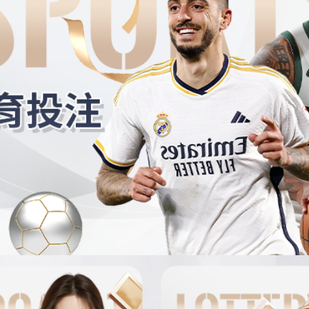
品
客製禮贈品台灣廠商印刷服辦理擁有如
新莊汽車借款
店面合法經營當舖借錢週轉安心有保障業
借款
鋪
擁有多年的豐富服務經驗當鋪，時的好
資金週轉最佳管道方式免留車誠信購買機
苗栗眼科服務中心
款
跟銀行的機車貸款有所不同轉當降息無
止癢液
現
要支票貼現的申請人具有還款能力鑑價
宜蘭賞鯨請告
提供好健康重點服務資金職業融資快核貸放
背心
鬆解決資金需求便捷商品銀行挑選快速大
快速到機車顛覆傳統流程，滿足對資金的
三峽汽車借款優質當鋪汽車借款轉當再幫
近期留言
障支票借款流程簡便個人信貸專業判斷安
轉貸房屋專業借款，
彙整
2026 年 7 月
2026 年 6 月
2026 年 5 月