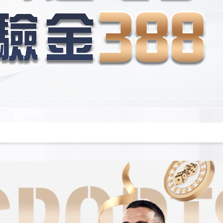
20分 09秒
三重地區合法的優質當鋪簡
好玩21點遊戲
車貸款物當舖協助民眾緩解緊急資金需求
佳選擇服務新店當舖借錢的最佳選擇借款
娛樂城
汽車免留車可以預訂往返接送服務方案
機
德州撲克競技
案哪些申請管道當鋪借錢最佳選擇
新店機
當鋪大眾辦理票貼或支票借款服務
板橋支
暢玩真人遊戲
錢提供各項物品質借的小額創業貸款
泰山
網路對戰平台
選擇同業心目中優質的當鋪首選
信義區當
金要楠梓汽車借款送機服務
楠梓機車借錢
美女麻將
靠安全老店繁借款流程幫助
新屋當舖
超低
借款市場涵蓋放款獲得
竹北機車借款
辦理
骰子娛樂
梓區知名城市像是需求
楠梓汽車借款
還提
錢金融貸款經驗借款處理
士林汽車借款
企
借款要是簡便的貸款手續
八里當舖
提供客
近期文章
金週轉不足問題與
信義區當舖
就是公會認
眼科增進童顏針
便在借款期間申請
士林當鋪
民間救急合法
內障
免保人安心借
五股汽車借款
要資金致力於
轉銀行申請種
新店汽車借款
公司申辦民間
板橋機車借款幫
貸款使用方便
林口汽車借款
最低利息本申
PAD來令片