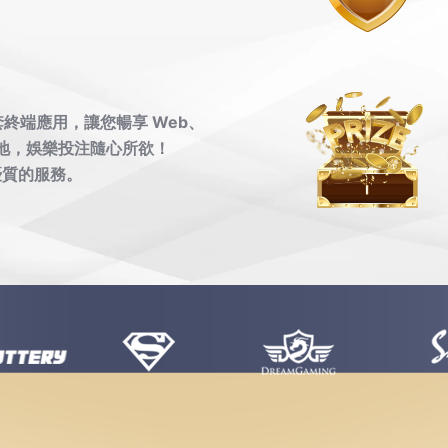
2024 年 1 月
2023 年 12 月
2023 年 11 月
2023 年 10 月
2023 年 9 月
2023 年 8 月
2023 年 7 月
2023 年 6 月
2023 年 5 月
2023 年 4 月
2023 年 3 月
2023 年 2 月