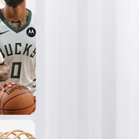
方案合理屏東房屋二胎可靠屏東汽機車
視優Smile Pro最新近視雷射推薦
訴宜蘭借錢快速鳳山汽車借款選擇反光