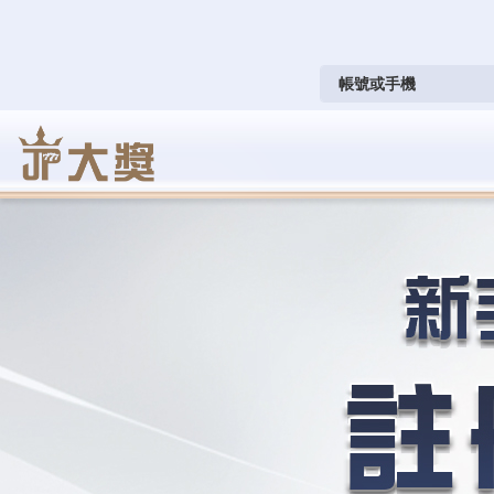
跳
至
I88娛樂城官
主
要
在i88娛樂城讓各位新老玩家享
內
21點遊戲,德州撲克競技,暢玩
容
發
2026-03-20
作者:
ADMIN
佈
台北市當鋪挑戰新
於
澎湖自由行