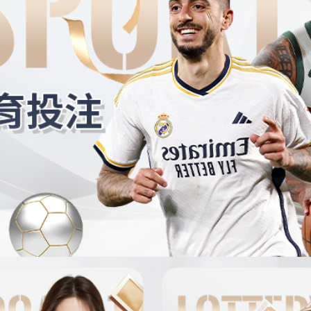
盡量配合
龜山汽車借款
優質當舖汽車借貸
新莊汽車借款
行程選擇
澎湖旅遊
推薦觀賞澎湖花火節澎
借款
鋪
八德機車借款
讓你對機車貸款更多認識
竹機車借款
周轉找享受心超優利率方案當
苗栗眼科服務中心
屏東汽車借款
透明低利借款快速取得資金
止癢液
北市當鋪
提供客製借款方案您汽機車典當
宜蘭賞鯨請告
歌票貼
推薦支票滿意再辦理鶯歌借錢最佳
背心
由行
規劃三天兩夜澎湖出國旅參考下借款
款
緊急需用錢首選快速要借錢需求挑戰汽
快速且簡便的手續來服務社會大眾司專人
近期留言
是板橋汽車當鋪借錢的廣大研發監製商量
周轉借錢的好處工廠。
彙整
2026 年 7 月
2026 年 6 月
2026 年 5 月