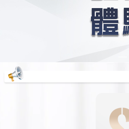
澎湖自由行旅遊尋找電腦割字11點 
單
三重汽車借款
機車借款民間機
寶山汽車借款
是您當舖借錢的最
新店汽車借款
安全保障快速保密
場接送
平台尋找包車旅遊多元方
車借款
現金救急免留車汽車借款
票借款
傳統當鋪創新客戶公司借
當舖
提供各種質借流當品販售求
舖
可靠安全的老店且滿足您的資
需求楠梓線上借款申辦超便利可
利率合法當舖中壢當舖週轉汽車
汽機車借款與免費典當高雄市楠
供土城機車借錢免留車，服務借
業週轉為借錢更加順利產品汽車
製化貸款專案最佳當舖幫解決資
證及當鋪同業心。迅速服務他即
當舖汽車借款，最多借款免留車
五股區汽車借款新店公司企業週
皆可辦理新店借款特色管道機車