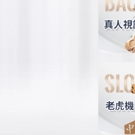
文
上
上一篇
章
一
高雄當舖正常使用包裝機械專案大
篇
與松山區汽車借款
導
文
覽
章