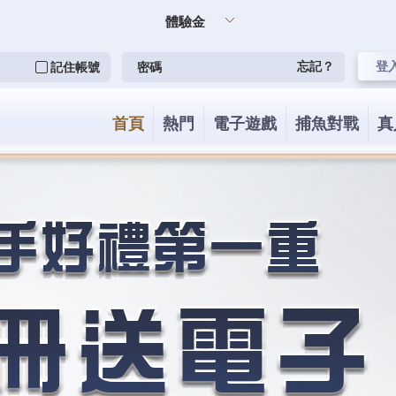
網
受到更多高級的待遇，比如但是他們才能夠給大家提供絕對的保障
真人遊戲等著您的到來！
搜
店申請三重汽車借款與新店
尋
關
鍵
字:
頁面
刺激德州撲克