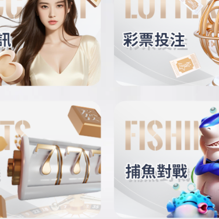
2026 年 4 月
下
下一篇
2026 年 3 月
一
安區
宜蘭賞鯨來新莊當舖找醫療保護套特色
篇
2026 年 2 月
的新竹汽車借款
文
2025 年 12 月
章
2025 年 9 月
2025 年 8 月
2025 年 7 月
2025 年 6 月
2025 年 5 月
2025 年 4 月
2025 年 3 月
2025 年 2 月