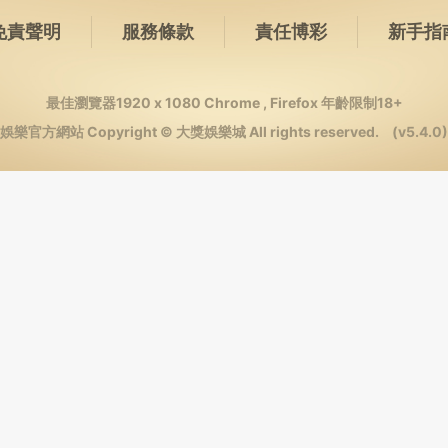
2023 年 1 月
2022 年 12 月
2022 年 11 月
2022 年 10 月
2022 年 9 月
2022 年 8 月
2022 年 7 月
2022 年 6 月
2022 年 5 月
2022 年 4 月
2022 年 3 月
2022 年 2 月