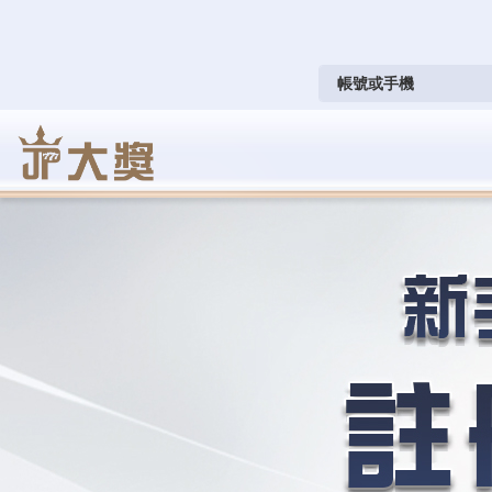
跳
至
I88娛樂城官
主
要
在i88娛樂城讓各位新老玩家享
內
21點遊戲,德州撲克競技,暢玩
容
發
2026-05-11
作者:
ADMIN
佈
澎湖旅遊自由行老
於
機車借款