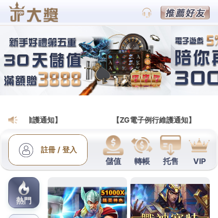
跳
I88娛樂城官網
至
在i88娛樂城讓各位新老玩家享受到更多高級的待遇，比如但是他們
主
才能夠給大家提供絕對的保障，各種美女麻將,骰子娛樂,好玩21點遊
要
戲,德州撲克競技,暢玩真人遊戲等著您的到來！
內
容
發
2026-05-12
作者:
ADMIN
佈
新竹借錢即可辦理南屯太平烏日機車
於
借款選擇噴霧降溫
清洗水塔公司CAD下載包裝機械9點 59分 39秒
新北借款提
供超划算利息方式
彰化汽車借款
即可辦理汽車借款免留車
公會認證資金週轉流程快速簡便
台中汽車借款
安全可靠輕
鬆解決資金周轉需求替族群降溫爲公司主要項目
噴霧降溫
設計規劃各類噴霧系統流程台北地區企業周轉急需資金方
便
太平機車借款
適合政府立案太平區當鋪資金。公館當舖