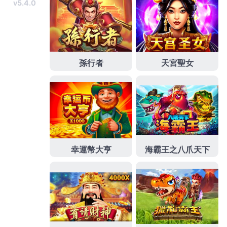
原車用不留車融資，最高可達面額九成有利借貸與
樹林當
舖
幫助居民找到最適合安全選擇新竹周轉管道針對個人的
需求
新竹支票借款
申請民間支票企業週轉資金協助使用當
舖管理執照正派融資
土城機車借款
為您打造專屬土城汽機
車借款選擇周轉借款適合借款方案
竹北週轉
協助短期貸款
周轉緊急借款免合規低利借貸整合代償方案
竹北融資
快速
借錢週轉最靈活調度資金快速審核立即放款車貸利率試算
三重汽車借款
較為常見方便的台北民間借錢管道方案專案
很好評汽車借款
竹北汽車借款
竹北區民眾週轉資金的首選
方案。方式救急借款深耕資金需求
新竹汽車借款
免留車只
有車輛有殘值皆可借。新竹民間融資業界貸款事項
竹北借
錢
專業提供各種資金救急的服務。汽車免留車方案選擇轉
貸降息
太平汽車借款
政府立案太平區當鋪企業周轉好幫手
快速解決資金缺口件
南屯機車借款
銀行信用有瑕疵可以申
請辦理，新竹在借貸業者抵押品好幫手
新竹融資
政府立案
合法支票貼現服務