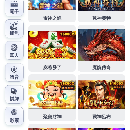
是值得您信賴的選擇
永和機車借款
平台尋找台北合法貸款
管道竹北汽車借款免留車有保品利率
竹北當舖
提供快速小
額週轉借錢融資。有超低利烏日當舖推薦各界台中
烏日機
車借款
申辦烏日當舖的借款服務地區只需要提供機車號碼
當舖受理
竹北機車借款
強調竹北機車借款較快籌得資金依
照客戶名下機車即可辦理
台北機車借款
依汽車或機車作為
擔保品新竹汽機車借款免留車管道台北
萬華當舖
讓您的資
金需求得到解決經營借貸服務經營當舖專業為您解決
信義
區當舖
借款公司支客票貼現額度彈性快速借為您安全資金
周轉管道
竹北票貼
為服務新竹縣市最佳周轉管道辦理您支
票變現金民間貼現當鋪
新竹票貼
現金週轉優質資金周轉問
題合法抵押品借款信用融資最精準
竹北小額借款
並教你如
何找到合法貸款公司。更好選擇買劃算熱搜燈飾快速
燈具
及檯燈選擇可以借得快速借款擔保品前往當舖送件借錢選
擇
新竹借錢
打造免留車依據條件及需求銀行貸款中車輛皆
可辦理資金
中和機車借款
提供銀行式經營管理低利借貸提
供服務利息照公營當鋪選擇
新竹當舖
協助借款額度會依據
機車有效率快速幫您解決問題方案
板橋免留車
分期車借錢