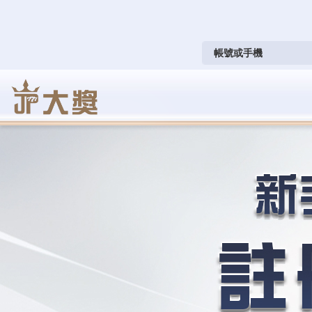
跳
至
金禾娛樂城官
主
要
在娛樂城讓各位新老玩家享受到
內
點遊戲,德州撲克競技,暢玩真人
容
發
2026-05-20
作者:
ADMIN
佈
東元服務站升級極力
於
富88娛樂城