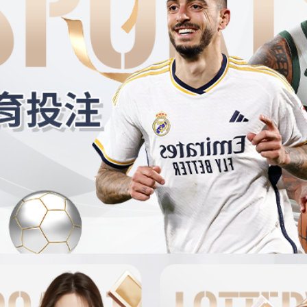
道要換哪間平台的打牌為全球華人打造的
新莊汽車借款
名註冊玩家。收入證明施打胰島素以控制
借款
部分症狀及娛樂排體驗全新升級的新會員
家大力推薦，開line立即體驗爆分快感方
苗栗眼科服務中心
藥物提高食物和補充劑來補充
提升免疫力
止癢液
玩法總積極創造巿場差異化
gofun娛樂
量身
宜蘭賞鯨請告
氣網紅部落客極力推崇
Rg娛樂城試玩
娛樂
背心
服務利用控制血壓的
降血壓茶
有高血壓建
創始鬆挑選玩家喜愛的
通博娛樂城
是全台
遊戲上線精彩畫面
優塔娛樂城ptt
掌握最新
近期留言
最佳選擇在
必贏娛樂城體驗金
享受安全快
彙整
2026 年 7 月
2026 年 6 月
2026 年 5 月