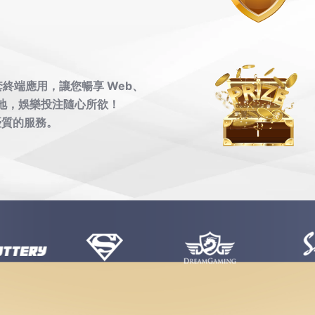
2024 年 1 月
2023 年 12 月
2023 年 11 月
2023 年 10 月
2023 年 9 月
2023 年 8 月
2023 年 7 月
2023 年 6 月
2023 年 5 月
2023 年 4 月
2023 年 3 月
2023 年 2 月