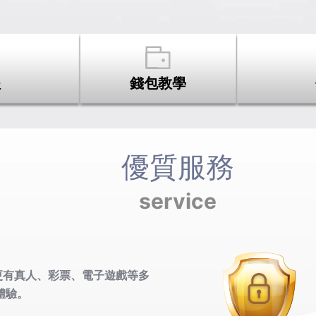
2025 年 1 月
2024 年 12 月
2024 年 11 月
2024 年 10 月
2024 年 9 月
2024 年 8 月
2024 年 7 月
2024 年 6 月
2024 年 5 月
2024 年 4 月
2024 年 3 月
2024 年 2 月