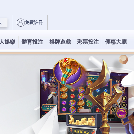
美女麻將,骰子娛樂,好玩21
搜
尋