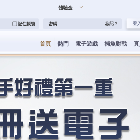
網
更多高級的待遇，比如但是他們才能夠給大家提供絕對的保障，各種
遊戲等著您的到來！
搜
推崇Rg娛樂城試玩評價
尋
關
鍵
字:
頁面
刺激德州撲克