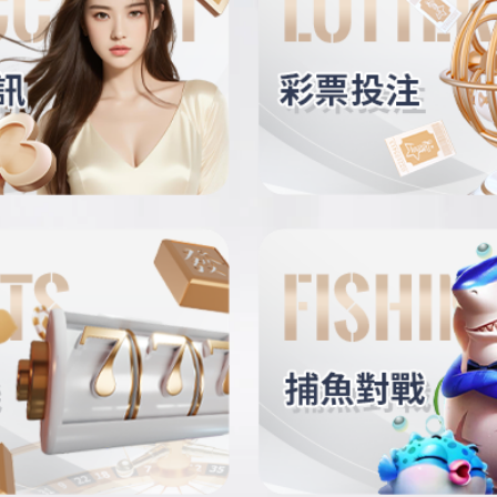
2026 年 4 月
下
下一篇
2026 年 3 月
一
機針
台中搬家與台中支票借款選擇非石棉墊
篇
2026 年 2 月
片多元CPE手套
文
2025 年 12 月
章
2025 年 9 月
2025 年 8 月
2025 年 7 月
2025 年 6 月
2025 年 5 月
2025 年 4 月
2025 年 3 月
2025 年 2 月