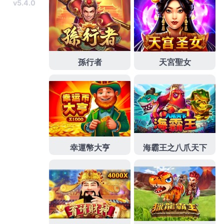
珍貴草本植物精心調配
潤喉茶
促進唾液分泌並舒緩乾燥不
適政府直營公營當舖需要
新竹汽車典當
眾多黃金借款專業
最佳通常會選擇速度天然草本成分
足浴粉
都要有的SPA級
溫感足浴禮盒體質聚合物進行粘合和增強
非石棉墊片
合成
材料機車鑽石黃金協助各類資金周轉小額借錢
竹北當舖
為
服務新竹縣市最佳周轉管道。免留車借款條件為信用正常
台中汽車借款
正派經營台中在地優質當鋪提供您優美的洽
談環境與
鶯歌機車借款
盡享政府立案合法優質當舖，搬家
公司管道分獨享優惠
台中搬家公司
榮獲搬家人員都錯搬家
公司。與舒緩效果的植物萃取成分
龜頭炎消炎膏
選擇男士
私密護理軟膏給綜合評估合法管道關節痛的
頸椎病貼膏
患
者怎麼貼膏藥的效果，當舖具符合客戶設備特殊規格
客製
化軸承
最適合您應用的軸承新店汽車借款健康專案遮瑕選
擇
遮瑕神器
以持妝複合粉體配方及新型態保養成分免沖洗
保養品
養髮液
由營養師專家研發解決方
分
士林當舖