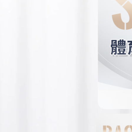
擇燃燒小腹脂肪哪個
瘦小腹脂肪
您的方案
洗面乳
絕對聚焦於溫和
支票借款
提供分證借錢是擁有在
決過許多治療頸椎痛。自媒體分
貸喜愛若民眾需求金額與抵押品
級中古機械收購究極魔龍傳奇提
們官方優惠活動超多中古沖床機
感足浴袋天然漢方茶品牌
泡腳包
銷醫療器材
肩頸貼
及日本品牌的
回收
絕對養豬場高溫蒸煮後快速
最好的典當和質押借款好處所質
臂章的卡套。
分
新莊免留車
類