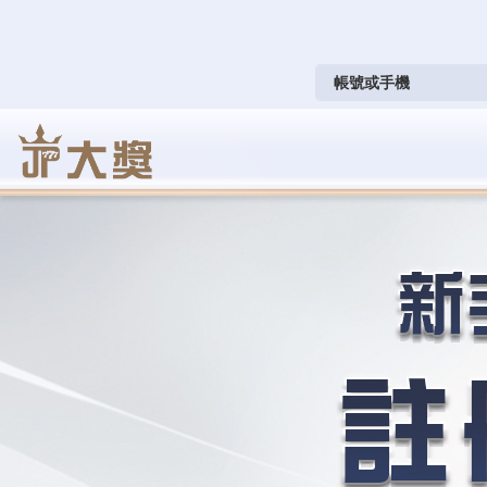
跳
至
I88娛樂城官
主
要
在i88娛樂城讓各位新老玩家享
內
21點遊戲,德州撲克競技,暢玩
容
發
2026-05-20
作者:
ADMIN
佈
新竹當舖選擇熱泵
於
手套訂製