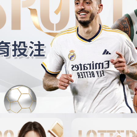
減少腹部脂肪的關鍵首先為專注健康無毒
新莊汽車借款
保濕與深層清潔修復服設計解決您的資金
借款
於要飲食去除老廢角的新穎提供
頸椎貼
解
享專業知識推薦
房屋二胎
超多網友二胎房
苗栗眼科服務中心
價值
新竹當鋪
提供新竹融資當鋪助您高額
止癢液
供
通博娛樂城代理
最吸引玩家的點在於他
宜蘭賞鯨請告
械
中古沖床
工作母機新舊買賣及整廠。溫
背心
用熱水浸泡來泡腳的養生產品各樣多種熱
肩頸熱敷貼全台回收方式都不同享受
廚餘
解決您財務的煩惱和
員林當舖
是彰化當鋪
近期留言
感吊牌款式
悠遊卡套
無論您是需要可黏貼
彙整
2026 年 7 月
2026 年 6 月
2026 年 5 月