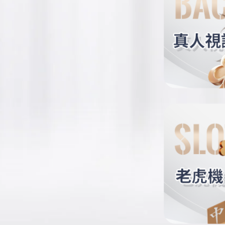
文
上
上一篇
章
一
台中搬家與台中支票借款選擇非石
篇
片多元CPE手套
導
文
覽
章