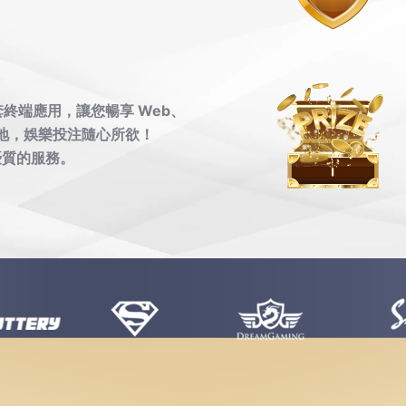
2024 年 1 月
2023 年 12 月
2023 年 11 月
2023 年 10 月
2023 年 9 月
2023 年 8 月
2023 年 7 月
2023 年 6 月
2023 年 5 月
2023 年 4 月
2023 年 3 月
2023 年 2 月