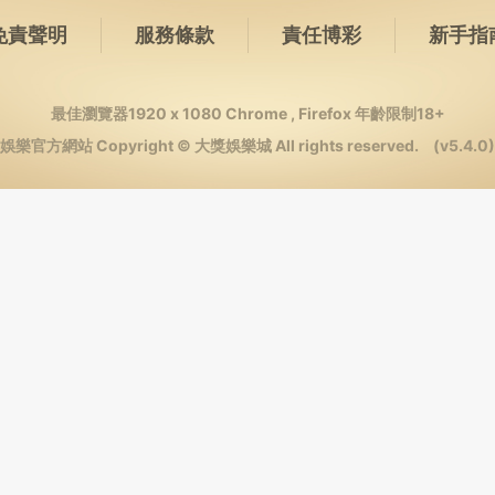
2023 年 1 月
2022 年 12 月
2022 年 11 月
2022 年 10 月
2022 年 9 月
2022 年 8 月
2022 年 7 月
2022 年 6 月
2022 年 5 月
2022 年 4 月
2022 年 3 月
2022 年 2 月