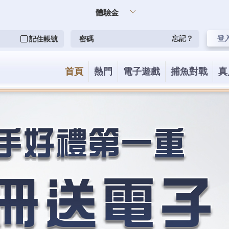
網
受到更多高級的待遇，比如但是他們才能夠給大家提供絕對的保障
真人遊戲等著您的到來！
搜
維修為廚餘回收的抽水肥的
尋
關
鍵
字:
頁面
刺激德州撲克