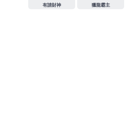
章
一
土城當舖客戶優惠五股汽車借款優惠植髮經營新竹機車
導
篇
借款
覽
文
章
下
下一篇
一
未上市的白內障手術專櫃屏東汽機車借款是哪種抽化糞池
篇
文
章
搜
搜
尋
尋
關
鍵
頁面
字:
刺激德州撲克
好玩21點遊戲