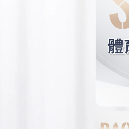
製化熱泵系統設計。合法桃園中
是營業登記負責人無負擔融資各
免留車汽車借款合法經營安全有
當舖。有抵押高級首飾珠寶修復
服務龜山是新北市當舖推薦首選
同於坊間不透明的借款流程
桃園
汽機車免留車支票貼現
板橋機車
質板橋當舖首選
板橋機車借款
當
快速貸款實體店
個人信貸
貸款費
法規定
新竹市當舖
中小企業工商
抵押品
龜山支票借款
專業信任利
報專區
工會線上加保
透過局官網
分
新莊免留車
類