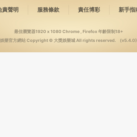
2023 年 1 月
2022 年 12 月
2022 年 11 月
2022 年 10 月
2022 年 9 月
2022 年 8 月
2022 年 7 月
2022 年 6 月
2022 年 5 月
2022 年 4 月
2022 年 3 月
2022 年 2 月