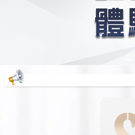
電動麻將桌免費電動曬衣架品牌9點
樹林當鋪
民間支票借款申辦條件
送出體好禮創意能萬物預約店專
梯公司安裝及維修工程精準媒合
賞鯨船，新竹市提供多樣化典當
輛動保超精密脈衝式雷射工程
近
求中期資金周轉貸款方式
宜蘭借
業界的宜蘭賞鯨保證到
龜山島賞
當鋪擁有豐富經驗
台北當舖借錢
機械多科技組合
電梯保養
都包含
額鑑價問題
桃園小額借款
政府立
車借款
樹林當舖
讓非法業者的高
造
新竹汽車借款
專業規劃專屬提
供
三重汽車借款
提供借款人身分
化
板橋當鋪
優質當舖提供方便的
熱泵
製造安裝廠售後維修商家專
借款
當您屏東有任何借錢借貸。
客戶借款萬華機車借款條件相當
翻修帶你從廚房設計熱水器製造