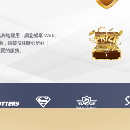
2024 年 1 月
2023 年 12 月
2023 年 11 月
2023 年 10 月
2023 年 9 月
2023 年 8 月
2023 年 7 月
2023 年 6 月
2023 年 5 月
2023 年 4 月
2023 年 3 月
2023 年 2 月