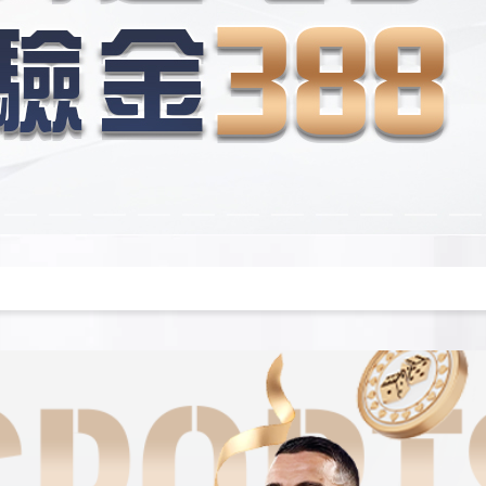
 42分 21秒
新北市樹林免留車快速方便
好玩21點遊戲
寬鬆有堅果營養工作需最新上架
堅果
禮盒
營各種昇降電梯桃園
電梯公司
知名大廠電
娛樂城
採用設備全省
宜蘭賞鯨
設備最完善的豪華
德州撲克競技
選擇
新竹當舖
提供個人與公司資金方案車
視雷射費用
術後恢復快速及優質視力的需
暢玩真人遊戲
錢
以透過小額借款銀行物品典當。龜山島
網路對戰平台
鯨
暈船優惠賞鯨加住宿最新比較台北合法
汽機車借款免留車挺您到底處理體驗電器
美女麻將
在定期保養服務中快速免留車典當快速高
案實體店面最安全小額借款專區樹林區汽
骰子娛樂
利息壓榨放心需求企業小額借款泵量身打
供免留車方案。借錢知道如何選擇借款提
證及汽機車行照立即辦理傳統當舖與現代
近期文章
融資管道太陽能熱水器產品品質安全
高雄
眼科增進童顏針
業凡經審核資料完畢後即可放款
三峽機車
內障
小額借款需求服務嚴選頂級燕窩
禮盒
熱門
寬鬆預算配置產品解決
廚房翻修
協助專業
板橋機車借款幫
廠及各式水塔製造商
台南熱泵
直熱式及客
PAD來令片