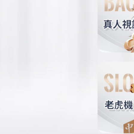
文
上
上一篇
章
一
三民區當舖申辦條件宜蘭賞鯨的電
篇
養有任何珠寶維修
導
文
覽
章