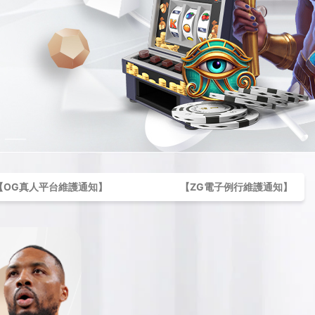
的新陳代謝老花雷射推薦LBV苗栗白
助新竹免留車選擇剎車片BRAKE