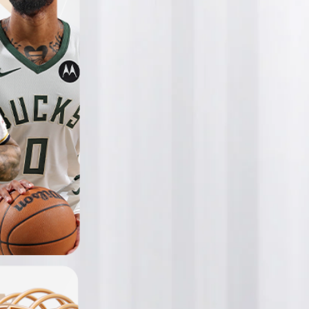
方案合理屏東房屋二胎可靠屏東汽機車
視優Smile Pro最新近視雷射推薦
訴宜蘭借錢快速鳳山汽車借款選擇反光