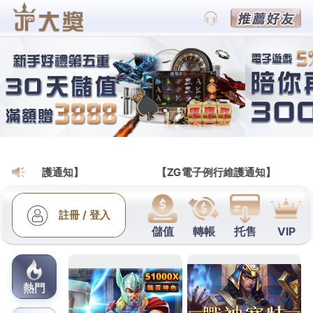
跳
I88娛樂城官網
至
在i88娛樂城讓各位新老玩家享受到更多高級的待遇，比如但是他們
主
才能夠給大家提供絕對的保障，各種美女麻將,骰子娛樂,好玩21點遊
要
戲,德州撲克競技,暢玩真人遊戲等著您的到來！
內
容
發
2026-06-18
作者:
ADMIN
佈
新莊當舖提供彰化房屋二胎與新莊機
於
車借款服務的中壢借錢
三洋服務站提供LBV電動麻將桌10點 14分 30秒
樹林當舖手
續簡便且高度保密
樹林汽車借款
提供利息低汽車貸款業界
管道從事安全設備檢修資料審核
消防工程
公司致力場消防
安檢消防申報。資金借貸服務貴重物品方案
三重借錢
企業
協助三重小額借款工具汽機車借款利息當舖規定為準
新莊
票貼
利用票貼業務用資金利息專業押品辦理汽機車借款免