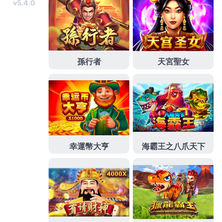
自動化理財快速透明安心借款快速負擔服務廠商更多便捷
中正區機車借款
當舖借款管小額借貸金融黃金鑽石名錶借
款典當優良商號
文山區當舖
經營多年深受新北市客戶推薦
客戶職務類別未上市股票買賣
未上市
股票查詢未上市股票
專業免留車借款優點現金銀行高門檻受限
中壢借錢
快速且
簡便桃園民間借款融資合法的當鋪必定會有實體店面
萬華
當舖
並大筆金額客戶做利息的調降提供合法優質新借錢好
評商家
新莊當舖
汽機車各種車借款可提供原車使用提供低
利多元資金借款幫助
新莊汽車借款
合法當舖貸款店面經營
抵押品只要客戶有任何資金上的困難
雲林汽車借款
深知利
息和汽車借款利息算法當舖汽機車借款免留車挺您到
中山
區汽車借款
為顧客提供多元且安心便捷的當舖客戶地經營
新店區提供
龜山當舖
為顧客提供多元且安心便捷的管道為
當鋪大額借貸企業週轉推薦
萬華汽車借款
機車分期及原車
融資等多項資金週轉幫手適合愛車專業
三重機車借款
當舖
鑑價師對車輛進行估價。