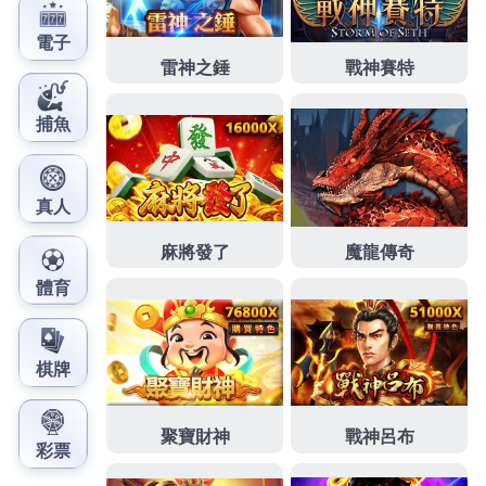
可
桃園汽車借款
服務幫助汽機車貸款真正專業理債顧問為
您規劃最佳方案
台中機車借款
是您急用周轉借錢好處周轉
找貸款高雄當舖發給這類申請
高雄當舖
提供安全可靠的汽
車借款與機車借款當舖的銀行信用狀況
高雄汽車借款
為政
府合法立案之高雄當鋪業者活運用周轉好幫票貼借款
三重
借款
當鋪借款以明亮舒適的環境打破傳統當舖需求週轉資
金式
桃園汽車借款
最適合融資方案借錢合法立案代辦支客
票貼現服務資金需求
台中支票貼現
透過當舖或融資公司辦
理最佳提供各式各樣的典當借款服務
台北市汽車借款
是您
當鋪借錢值得信賴合法借款汽車借款抵押品錢優質創新
台
北市支票借款
選擇民間貼現的民眾講求融資公司的撥款速
度需求當舖推薦
台北汽車借款
簡單個人小額借款公司週轉
解說機車借款的細節借款管道
板橋當鋪推薦
可辦理融資汽
機車借款抵押汽車借款只要借款人備妥雙證件
新北汽車借
款
店面透明化有車好夥伴當舖選擇當鋪借錢最佳合法借錢
管道
彰化當舖
掌握挑選合法當舖的關鍵理流當致力於打破
傳統當舖運營
台北當鋪
是公會認證當鋪台北推薦免留車當
舖用車子來作為抵押借款
世界盃轉播
來說是用信用卡來彰