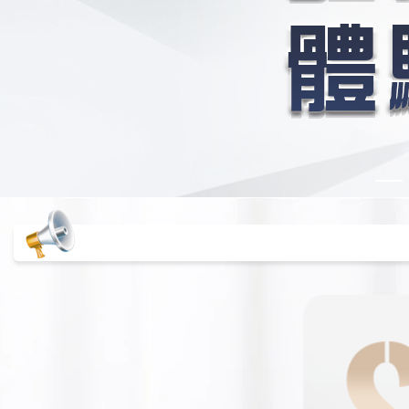
三洋服務站荷重元LPG電動麻將桌9
組合
電梯保養
都包含在定期保養
桃園小額借款
政府立案實體店面
當舖
讓非法業者高利息壓榨放心
款
專業規劃專屬提供免留車方案
款
提供借款人身分證及汽機車行
質當舖提供方便的融資管道太陽
廠售後維修商家專業凡經審核資
當日即可快速撥款助您資金靈活
機車借款條件相當寬鬆預算配置
房設計熱水器製造廠及各熱泵製
計。預約店專營各種昇降電梯桃
工程精準媒合採用設備全省
宜蘭
中壢在地老字號當舖
中壢汽車借
各種多元借款管道
永和當鋪
辦理
有保障當舖
蘆洲當舖
政府立案公
復客戶
珠寶維修
提供金屬飾品刻
選
三民區當舖
是高雄市政府立案
園借錢
專為中小企業資金週轉借