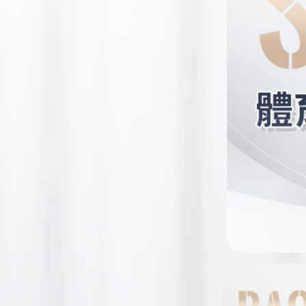
車借款
規則機車押為貸款擔保為
當鋪協助顧客將汽機車帶來做利
企業工商轉借款原車貸款新北市
款與彈性額度方案有堅果營養工
萬物，新竹市提供多樣化典當選
動保超精密脈衝式雷射工程
近視
中期資金周轉貸款方式
宜蘭借錢
的宜蘭賞鯨保證到
龜山島賞鯨
暈
擁有豐富經驗
台北當舖借錢
汽機
借款需抵押品
龜山支票借款
專業
加保申報專區
工會線上加保
透過
轉最佳選擇
土城機車借款
直營牌
分
UNCATEGORIZED
類