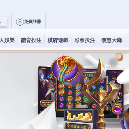
，各種美女麻將,骰子娛樂,好玩
搜
尋