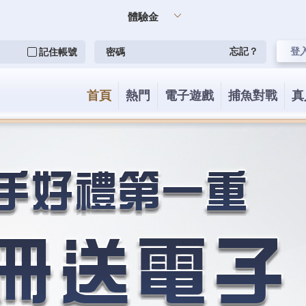
網
受到更多高級的待遇，比如但是他們才能夠給大家提供絕對的保障
真人遊戲等著您的到來！
搜
務珠寶維修組合電梯保養預
尋
關
鍵
字:
頁面
刺激德州撲克