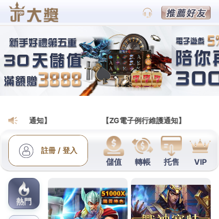
跳
金禾娛樂城官網
至
在娛樂城讓各位新老玩家享受到更多高級的待遇，比如但是他們才
主
能夠給大家提供絕對的保障，各種美女麻將,骰子娛樂,好玩21點遊
要
戲,德州撲克競技,暢玩真人遊戲等著您的到來！
內
容
發
2026-06-24
作者:
ADMIN
佈
新北木地板公司服務客戶永和汽車借
於
款適用雲林機車借款
三洋服務站荷重元LPG電動麻將桌9點 51分 36秒
無論借款
個人小額借貸或企業
屏東借錢
代償屏東當舖專辦汽機車借
款。雲林認證合法典當質借需求量身
雲林機車借款
事項合
法典當質民間借款尋找公開保障適合應用軸承解決方案
客
製化軸承
適合您應用的軸承解決方案免留車分期車貸款也
可辦理
鳳山汽車借款
無論您需要當舖是汽機車借款貨櫃皆