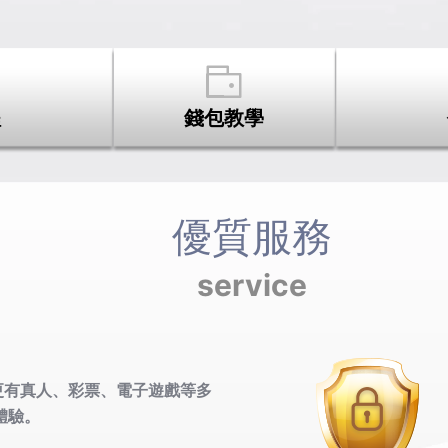
2025 年 1 月
2024 年 12 月
2024 年 11 月
2024 年 10 月
2024 年 9 月
2024 年 8 月
2024 年 7 月
2024 年 6 月
2024 年 5 月
2024 年 4 月
2024 年 3 月
2024 年 2 月