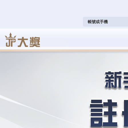
跳
至
I88娛樂城官
主
要
在i88娛樂城讓各位新老玩家享
內
21點遊戲,德州撲克競技,暢玩
容
發
2026-06-25
作者:
ADMIN
佈
桃園眼科選擇沙發
於
修LPG電梯保養