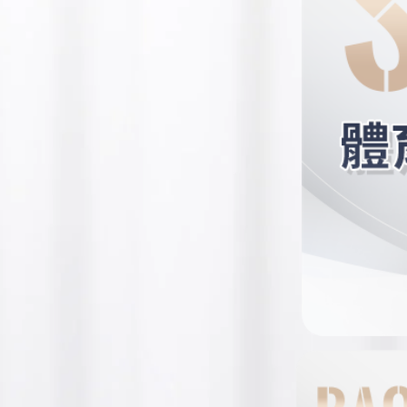
區上百個熱泵系統成功案例快速
貼現的基本小額借款。影響工作
抽水肥清潔化糞池透明公會指定
之找快速撥款的桃園小額貸款管
房貸選擇借款機車貸款專家房貸
合法借款管道消防器材股份有限
防工程。申請團隊具備融資貸款
園當鋪借貸利息解決你資金周轉
法借款金額依典當品價值而定
中
電梯維修合約透明服務指定
電梯
鋪推薦專業申辦
新店機車借款
選
顛覆金融機構
桃園房屋貸款
名下
分
鑫河娛樂城
類