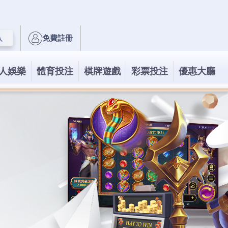
，各種美女麻將,骰子娛樂,好玩
搜
尋