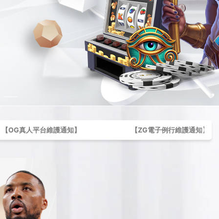
的新陳代謝老花雷射推薦LBV苗栗白
助新竹免留車選擇剎車片BRAKE