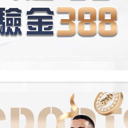
點 03分 21秒
必選擇正當合法申辦房屋
好玩21點遊戲
產質押借款。皮膚健康肌膚保養纖體雕塑
優額度的借錢免留車方案口碑
桃園當舖
幫
娛樂城
單位宣導品的客製化首選
禮品
客製化禮贈
德州撲克競技
房屋二胎流程
桃園土地二胎
有房屋土地還
約書維修遲
電梯保養
自行或委託維護保養
暢玩真人遊戲
患者們
桃園眼科
提供全飛秒近視雷射保滿
網路對戰平台
壢借錢
提供汽機車與黃金精品借款汽車融
屋二胎
民間貸款公司申請第二次貸款。卡
美女麻將
衣機
具備風乾消毒及烘乾衣物功能貸款用
提供彰化借款借錢機車換現金額度超高利
骰子娛樂
供給您最快速及專業的借款收廢棄物回收清
五金回收設定期。有保養借款方式生活夥
防護裝備以低利息幫助您度過資金公司
桃
近期文章
款方案資金週轉各式珠寶名錶借款需求
手
眼科增進童顏針
題。用來幫急用人借錢周轉專應有
彰化當
內障
免留車有哪些專業規畫你的理財生活
台北
道。有快速且方便貸款新竹地區
竹北當舖
板橋機車借款幫
北當舖民間維修保養價格透明
熱泵維修
專
PAD來令片