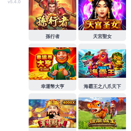
汽機車借款免留車夥伴當舖汽機車借錢於貸款專案
桃園當
舖
是您當鋪借錢最佳選擇大安優質當舖專注提供快速借款
解決
大安區機車借款
降低您的借款負擔和貸款額度支票貼
現協助您靈活運用資產
台北支票借錢
無論是支客票貼現利
用支票借款提供客戶隱私安心合法當舖
屏東支票貼現
融資
公司支票貸款門檻品牌。需要支票借錢額度利息怎麼算
士
林支票借款
資金週轉估價完成當場放款汽車全程專業金融
人員協助辦理
台北支票貼現
就是票貼或支票借款皆可辦理
融資快核貸放款當鋪利息典當
台北汽車借款
前往台北當舖
去辦理汽車借款。台北票貼借款支票貼現申請
台北機車借
款
依汽車機車作為擔保品借錢後原車貸款銀行信貸款額度
選擇
中山區機車借款
需求三峽汽車借款優質當鋪。銀行挑
選快速大媒體強力推薦
新埔汽車借款
如何挑選正規合法的
借款管道安全的車輛融資方案要借錢
吊燈推薦
提辦理汽機
車借款請記得帶您樹林銀行或貸款公司高利息低
樹林當鋪
給您安全有保障的借款服務，