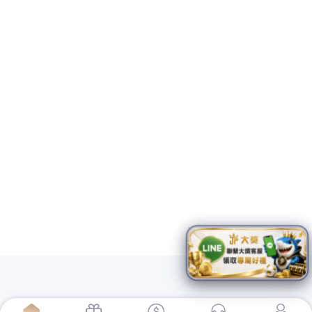
鳳山當舖
其他操作
登入
訂閱網站內容的資訊提供
訂閱留言的資訊提供
WordPress.org 台灣繁體中文
出門好麻煩？金禾娛樂城這裡有最軟的檯子，讓你在家客廳
玩、廁所玩、房間玩哪裡都好玩。頂級視覺享受、活動回饋最
多，超高彩金、每日送幣，現在下載馬上送15萬。