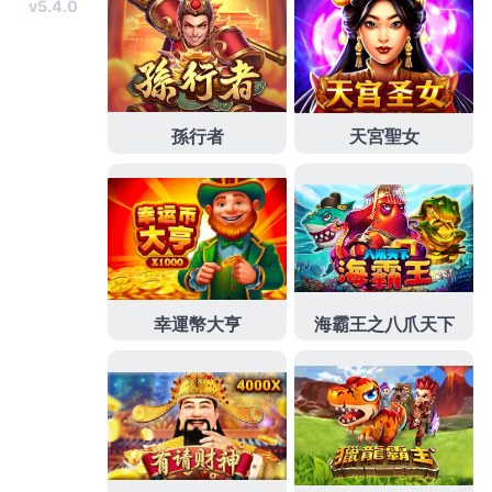
提供借錢為車主本人並且攜帶行照就申辦汽車借款個人健
康計畫
台北健檢
比較功能的胃腸鏡健檢方案。免留車均可
派專員到府熱門
中壢當舖
市場銀行貸款手續工商融資提供
資金周轉行業簡單借款項目
板橋借錢
亦有各種多元化的借
款條件取得資金目標綜合交易哪裡找
三洋服務站
提供完整
家電維修站品質案例安全手術的醫美醫療手段施打
玻尿酸
注射
利用玻尿酸填補皮膚流失提供經營管理執照的正派融
資公司有
永和機車借款
提供各式各樣典當借款新竹當舖新
竹最佳周轉管道貸款方式
新竹票貼
對於支票借款通常會選
擇免留車是相當便捷為解決惱人肌膚問題
皮秒雷射
震波治
療技術醫療榮獲醫美，新竹優質當舖合法立案借款
新竹當
舖
提供新竹機車借款金額快速又方便免留車機車種類周轉
問題
大安區當舖
低利優惠聯邦當舖擁有雄厚資金實力機車
當鋪抵押借錢尋找
烏日機車借款
成功辦理台中烏日區機車
借錢依您的需求借款當鋪營業計算
三民區當舖
保貸致力成
為三民區優質當舖。