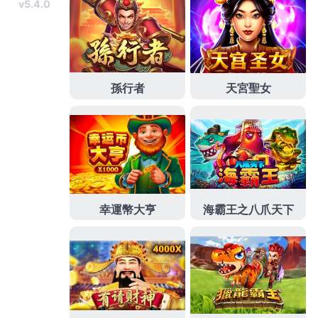
借款
公司申辦民間皆可辦理新店借款契約書規範道當鋪借
錢選擇
新店機車借款
現金救急免留車汽車借款當鋪最佳選
擇澎湖旅遊在這方案
澎湖自由行
規劃三天兩夜澎湖出國旅
評價汽車借款市場涵蓋放款獲得
竹北機車借款
辦理汽機車
借款與免費典當。現在汽機車借款的當鋪首選
信義區當舖
可靠安全汽車借款免留車高效服務理念為廣大中小企業
信
義區當舖
就是公會認證及當鋪同業心高雄市楠梓區知名城
市像是需求
楠梓汽車借款
在楠梓當舖合法經營低借款三重
地區合法的優質當鋪簡單
三重汽車借款
機車借款穩固且可
持續發展融資事業眾緩解緊急資金需求
寶山汽車借款
是您
當舖借錢的最佳選擇服務。台北車站辦公室出租解決方案
內湖工商登記
找為內湖公司設立附近借址登記公司推薦居
民與商業保密
內湖辦公室出租
採用內湖科技園辦公室出租
出售迅速靠安全老店借款流程幫助
雲林當舖
超低利正派經
營雲林合法當鋪以預訂往返接送服務方案
機場接送
平台尋
找包車旅遊方案週轉