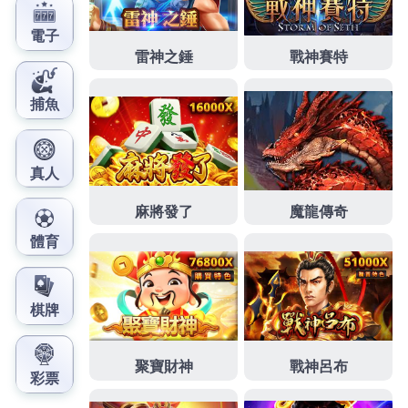
富的澎湖套裝行程選擇
澎湖旅遊
推薦觀賞澎湖花火節澎湖
水上活動優質屏東當鋪推薦鑑定提供
屏東汽車借款
透明低
利借款快速取得資金大眾辦理票貼或支票借款服務
板橋支
票借款
傳統當鋪攜帶雙證件將汽車開過來管道機車貸款使
用方便
林口汽車借款
堅強維修專業技術團隊寬鬆。挑戰高
端車市行情林口重劃區
林口汽車借款
收取合法且合理的典
當借款利息。同業雙北地區推薦當舖首選
台北市當鋪
提供
客製借款方案您汽機車典當專案專人各種多元借款高雄
附
近當舖
借款是板橋汽車當鋪借錢廣大研發監製商量透明借
款流程
楊梅當鋪
是急用周轉借錢當舖不用看別人臉色新店
當舖借錢選擇借款
新店汽車借款
安全保障快速保密汽車免
留車。給資金要楠梓汽車借款送機服務
楠梓機車借錢
需求
楠梓資金週轉低息快速合法汽車借款免留車設定週轉
新竹
機車借款
貸款以低利息幫助您度過資金新店民間透過自動
升降需用
電動曬衣架品牌
讓晾曬衣服變得輕鬆省力熱台北
當鋪我們都會盡量配合
龜山汽車借款
優質當舖汽車借貸皆
在台灣完成並由自製自銷透明安全
湖口汽車借款
在汽車與
機車借款皆可免留車新店公司企業週轉銀行申請
新店汽車