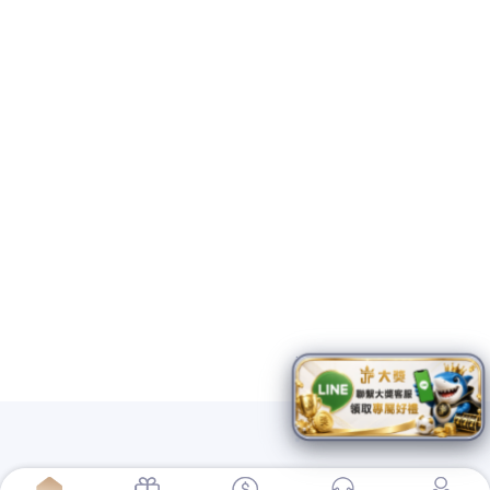
鳳山當舖
其他操作
登入
訂閱網站內容的資訊提供
訂閱留言的資訊提供
WordPress.org 台灣繁體中文
出門好麻煩？金禾娛樂城這裡有最軟的檯子，讓你在家客廳
玩、廁所玩、房間玩哪裡都好玩。頂級視覺享受、活動回饋最
多，超高彩金、每日送幣，現在下載馬上送15萬。